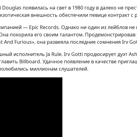
ouglas появилась на свет в 1980 году в далеко не прес
кзотическая внешность обеспечили певице контракт с рек
компанией — Epic Records. Однако ни один из лейблов н
i. Она покорила его своим талантом. Продемонстриров
t And Furious», она развеяла последние сомнения Irv Got
й исполнитель Ja Rule. Irv Gotti продюсирует дуэт Ashant
лавить Billboard. Удачное появление в качестве пригла
v?» полюбились миллионам слушателей.