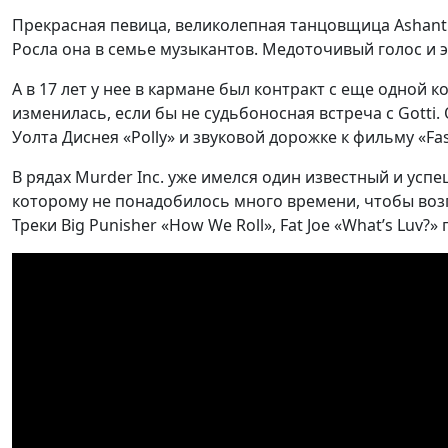
Прекрасная певица, великолепная танцовщица Ashanti D
Росла она в семье музыкантов. Медоточивый голос и э
А в 17 лет у нее в кармане был контракт с еще одной 
изменилась, если бы не судьбоносная встреча с Gott
Уолта Диснея «Polly» и звуковой дорожке к фильму «Fas
В рядах Murder Inc. уже имелся один известный и успешны
которому не понадобилось много времени, чтобы возг
Треки Big Punisher «How We Roll», Fat Joe «What’s Lu