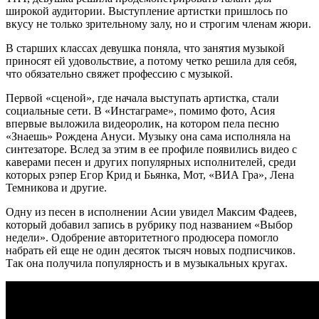
широкой аудитории. Выступление артистки пришлось по
вкусу не только зрительному залу, но и строгим членам жюри.
В старших классах девушка поняла, что занятия музыкой
приносят ей удовольствие, а потому четко решила для себя,
что обязательно свяжет профессию с музыкой.
Первой «сценой», где начала выступать артистка, стали
социальные сети. В «Инстаграме», помимо фото, Асия
впервые выложила видеоролик, на котором пела песню
«Знаешь» Рождена Ануси. Музыку она сама исполняла на
синтезаторе. Вслед за этим в ее профиле появились видео с
каверами песен и других популярных исполнителей, среди
которых рэпер Егор Крид и Бьянка, Мот, «ВИА Гра», Лена
Темникова и другие.
Одну из песен в исполнении Асии увидел Максим Фадеев,
который добавил запись в рубрику под названием «Выбор
недели». Одобрение авторитетного продюсера помогло
набрать ей еще не один десяток тысяч новых подписчиков.
Так она получила популярность и в музыкальных кругах.