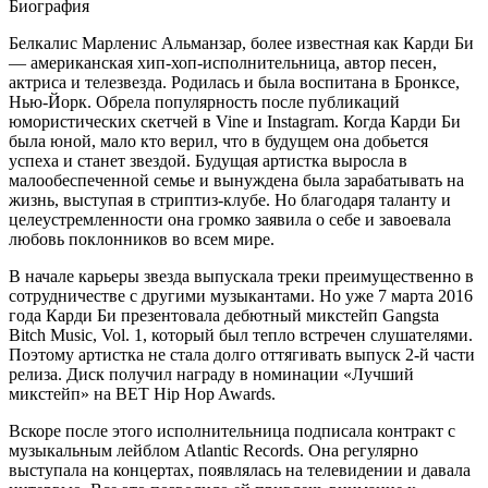
Биография
Белкалис Марленис Альманзар, более известная как Карди Би
— американская хип-хоп-исполнительница, автор песен,
актриса и телезвезда. Родилась и была воспитана в Бронксе,
Нью-Йорк. Обрела популярность после публикаций
юмористических скетчей в Vine и Instagram. Когда Карди Би
была юной, мало кто верил, что в будущем она добьется
успеха и станет звездой. Будущая артистка выросла в
малообеспеченной семье и вынуждена была зарабатывать на
жизнь, выступая в стриптиз-клубе. Но благодаря таланту и
целеустремленности она громко заявила о себе и завоевала
любовь поклонников во всем мире.
В начале карьеры звезда выпускала треки преимущественно в
сотрудничестве с другими музыкантами. Но уже 7 марта 2016
года Карди Би презентовала дебютный микстейп Gangsta
Bitch Music, Vol. 1, который был тепло встречен слушателями.
Поэтому артистка не стала долго оттягивать выпуск 2-й части
релиза. Диск получил награду в номинации «Лучший
микстейп» на BET Hip Hop Awards.
Вскоре после этого исполнительница подписала контракт с
музыкальным лейблом Atlantic Records. Она регулярно
выступала на концертах, появлялась на телевидении и давала