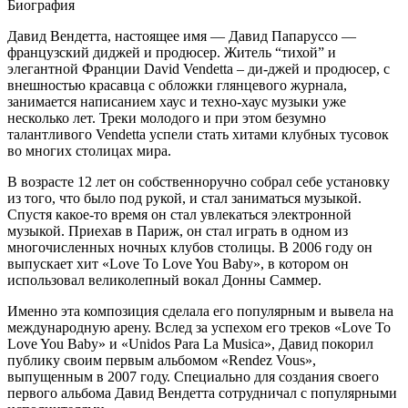
Биография
Давид Вендетта, настоящее имя — Давид Папаруссо —
французский диджей и продюсер. Житель “тихой” и
элегантной Франции David Vendetta – ди-джей и продюсер, с
внешностью красавца с обложки глянцевого журнала,
занимается написанием хаус и техно-хаус музыки уже
несколько лет. Треки молодого и при этом безумно
талантливого Vendetta успели стать хитами клубных тусовок
во многих столицах мира.
В возрасте 12 лет он собственноручно собрал себе установку
из того, что было под рукой, и стал заниматься музыкой.
Спустя какое-то время он стал увлекаться электронной
музыкой. Приехав в Париж, он стал играть в одном из
многочисленных ночных клубов столицы. В 2006 году он
выпускает хит «Love To Love You Baby», в котором он
использовал великолепный вокал Донны Саммер.
Именно эта композиция сделала его популярным и вывела на
международную арену. Вслед за успехом его треков «Love To
Love You Baby» и «Unidos Para La Musica», Давид покорил
публику своим первым альбомом «Rendez Vous»,
выпущенным в 2007 году. Специально для создания своего
первого альбома Давид Вендетта сотрудничал с популярными