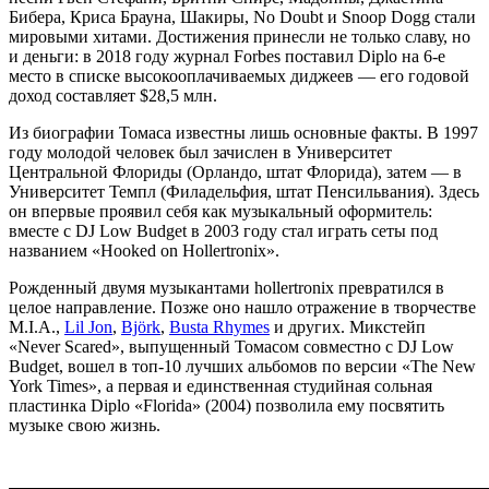
Бибера, Криса Брауна, Шакиры, No Doubt и Snoop Dogg стали
мировыми хитами. Достижения принесли не только славу, но
и деньги: в 2018 году журнал Forbes поставил Diplo на 6-е
место в списке высокооплачиваемых диджеев — его годовой
доход составляет $28,5 млн.
Из биографии Томаса известны лишь основные факты. В 1997
году молодой человек был зачислен в Университет
Центральной Флориды (Орландо, штат Флорида), затем — в
Университет Темпл (Филадельфия, штат Пенсильвания). Здесь
он впервые проявил себя как музыкальный оформитель:
вместе с DJ Low Budget в 2003 году стал играть сеты под
названием «Hooked on Hollertronix».
Рожденный двумя музыкантами hollertronix превратился в
целое направление. Позже оно нашло отражение в творчестве
M.I.A.,
Lil Jon
,
Björk
,
Busta Rhymes
и других. Микстейп
«Never Scared», выпущенный Томасом совместно с DJ Low
Budget, вошел в топ-10 лучших альбомов по версии «The New
York Times», а первая и единственная студийная сольная
пластинка Diplo «Florida» (2004) позволила ему посвятить
музыке свою жизнь.