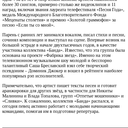
более 30 синглов, примерно столько же видеоклипов и 11
наград, включая звания лауреата телефестиваля «Песня Года»,
медаль Международного Благотворительного Фонда
«Меценаты столетия» и премию «Золотой граммофон» за
песню «Если ты со мной».
Парень с ранних лет занимался вокалом, писал стихи и песни,
сочинял композиции и выступал на сцене. Впервые возник на
большой эстраде в начале двухтысячных годов, в качестве
участника коллектива «Банда». Известно, что эта группа была
основана на проекте «Фабрика звезд». Именно на этом
телевизионном музыкальном шоу молодой и бесспорно
талантливый Саша Бреславский взял себе творческий
псевдоним – Доминик Джокер и вошел в рейтинги наиболее
популярных рэп исполнителей.
Примечательно, что артист пишет тексты песен и готовит
аранжировки для других звёзд, в частности для Никиты
Малинина и Влада Топалова, групп «Отпетые мошенники» и
«Сливки». К сожалению, коллектив «Банда» распался, и
сегодня певец активно работает с молодыми начинающими
командами, помогая им в подготовке репертуара.