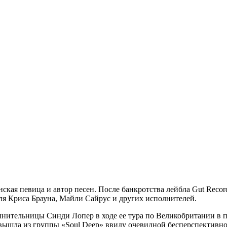
ая певица и автор песен. После банкротства лейбла Gut Record
для Криса Брауна, Майли Сайрус и других исполнителей.
лнительницы Синди Лопер в ходе ее тура по Великобритании в по
а вышла из группы «Soul Deep» ввиду очевидной бесперспективно