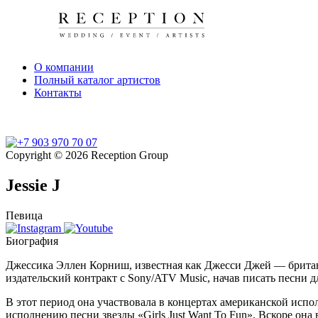
О компании
Полный каталог артистов
Контакты
Copyright © 2026 Reception Group
Jessie J
Певица
Биография
Джессика Эллен Корниш, известная как Джесси Джей — британск
издательский контракт с Sony/ATV Music, начав писать песни 
В этот период она участвовала в концертах американской испо
исполнению песни звезды «Girls Just Want To Fun». Вскоре он