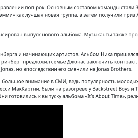
равлении поп-рок. Основным составом команды стали 3 
рэмми» как лучшая новая группа, а затем получили приз
нсирован выпуск нового альбома. Музыканты также проб
ринберга и начинающих артистов. Альбом Ника пришелся
Гринберг предложил семье Джонас заключить контракт. 
onas, но впоследствии его сменили на Jonas Brothers.
ть большое внимание в СМИ, ведь популярность молодых
сси МакКартни, были на разогреве у Backstreet Boys и T
ни готовились к выпуску альбома «It’s About Time», рел