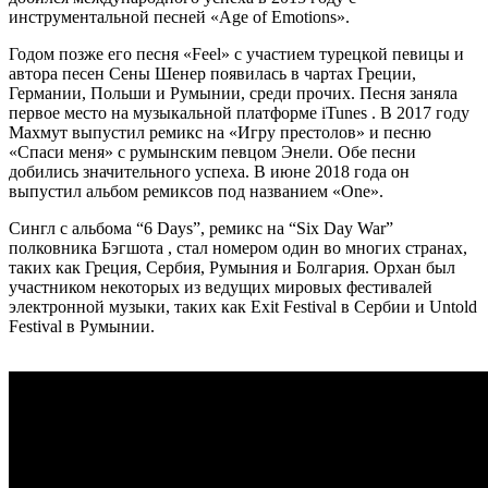
инструментальной песней «Age of Emotions».
Годом позже его песня «Feel» с участием турецкой певицы и
автора песен Сены Шенер появилась в чартах Греции,
Германии, Польши и Румынии, среди прочих. Песня заняла
первое место на музыкальной платформе iTunes . В 2017 году
Махмут выпустил ремикс на «Игру престолов» и песню
«Спаси меня» с румынским певцом Энели. Обе песни
добились значительного успеха. В июне 2018 года он
выпустил альбом ремиксов под названием «One».
Сингл с альбома “6 Days”, ремикс на “Six Day War”
полковника Бэгшота , стал номером один во многих странах,
таких как Греция, Сербия, Румыния и Болгария. Орхан был
участником некоторых из ведущих мировых фестивалей
электронной музыки, таких как Exit Festival в Сербии и Untold
Festival в Румынии.