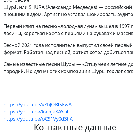
Шура́, или SHURA (Александр Медведев) — российский 
внешним видом. Артист не уставал шокировать аудито
Первый клип на песню «Холодная луна» вышел в 1997 
лосины, короткая кофта с перьями на рукавах и масси
Весной 2021 года исполнитель выпустил своей первый
формат. Работая над песней, артист хотел добиться т
Самые известные песни Шуры — «Отшумели летние дож
пародий. Но для многих композиции Шуры тех лет свя
https://youtu.be/yZbJOBI5EwA
https://youtu.be/kaipjkKAYc4
https://youtu.be/oC91Vy0dShA
Контактные данные